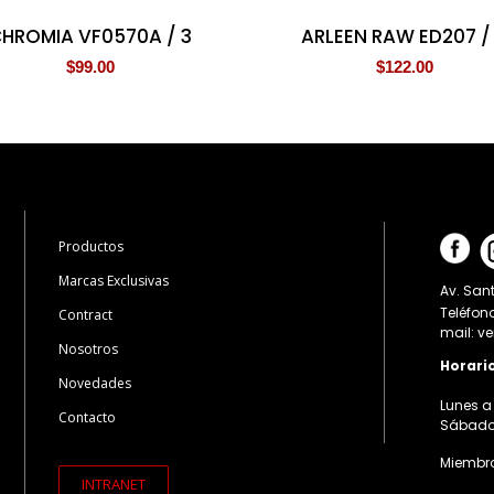
HROMIA VF0570A / 3
ARLEEN RAW ED207 /
$
99.00
$
122.00
Productos
Marcas Exclusivas
Av. Sant
Teléfon
Contract
mail: v
Nosotros
Horari
Novedades
Lunes a 
Contacto
Sábados:
Miembro
INTRANET