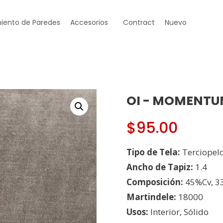
iento de Paredes
Accesorios
Contract
Nuevo
OI - MOMENTUM
$
95.00
Tipo de Tela:
Terciopel
Ancho de Tapiz:
1.4
Composición:
45%Cv, 3
Martindele:
18000
Usos:
Interior, Sólido