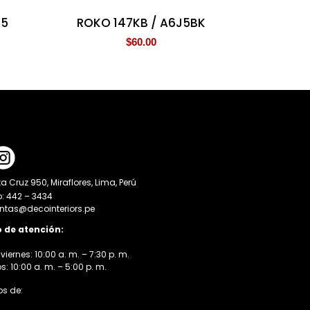
 5
ROKO 147KB / A6J5BK
$
60.00
a Cruz 950, Miraflores, Lima, Perú
o: 442 – 3434
entas@decointeriors.pe
o de atención:
viernes: 10:00 a. m. – 7:30 p. m.
 10:00 a. m. – 5:00 p. m.
s de: