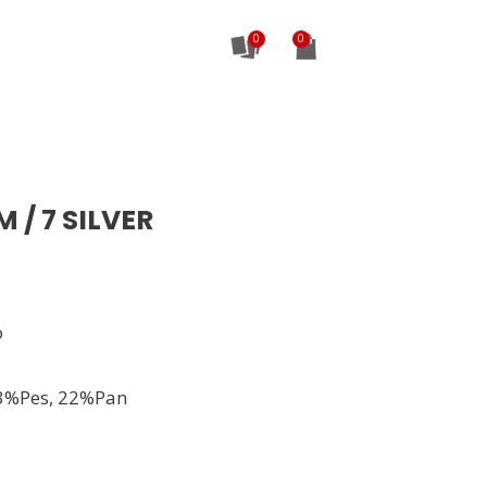
0
 / 7 SILVER
o
3%Pes, 22%Pan