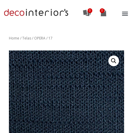
0
Home
/
Telas
/ OPERA / 17