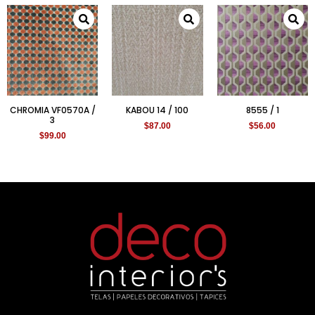
CHROMIA VF0570A /
KABOU 14 / 100
8555 / 1
3
$
87.00
$
56.00
$
99.00