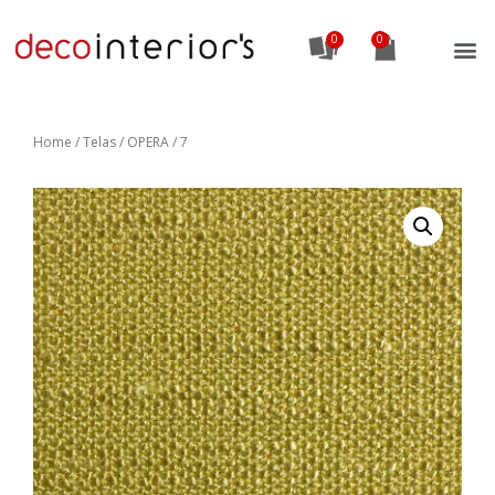
0
Home
/
Telas
/ OPERA / 7