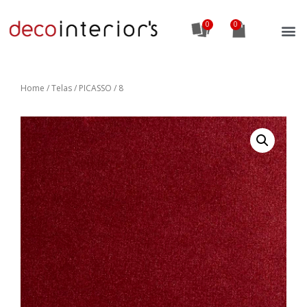
0
Home
/
Telas
/ PICASSO / 8