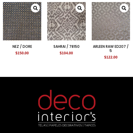
NEZ / DORE
SAHRAI / 78150
ARLEEN RAW ED207 /
5
$
150.00
$
104.00
$
122.00