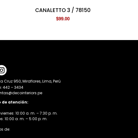
CANALETTO 3 / 78150
$
99.00
a Cruz 950, Miraflores, Lima, Perú
o: 442 – 3434
entas@decointeriors.pe
o de atención:
viernes: 10:00 a. m. – 7:30 p. m.
 10:00 a. m. – 5:00 p. m.
s de: