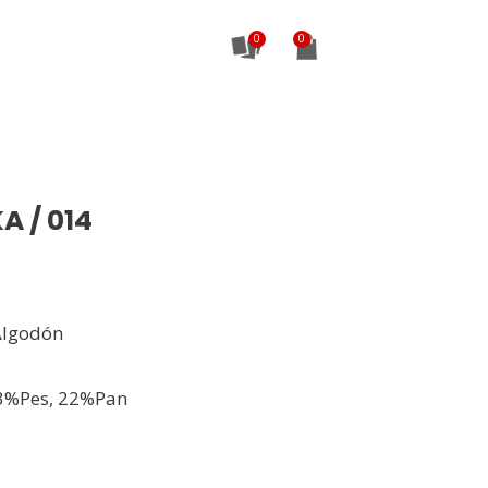
0
A / 014
Algodón
3%Pes, 22%Pan