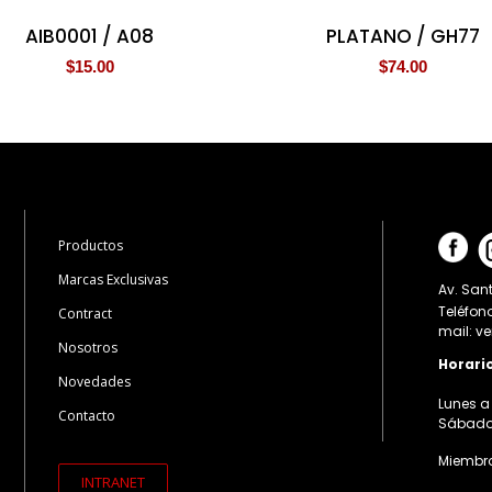
AIB0001 / A08
PLATANO / GH77
$
15.00
$
74.00
Productos
Marcas Exclusivas
Av. Sant
Teléfon
Contract
mail: v
Nosotros
Horari
Novedades
Lunes a 
Contacto
Sábados:
Miembro
INTRANET