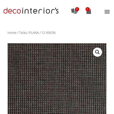
0
Home
/
Telas
/ PLANA / 12 VISION