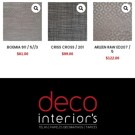
BOEMIA 911 / 5//3
CRISS CROSS / 201
ARLEEN RAW ED207 /
5
$
81.00
$
99.00
$
122.00