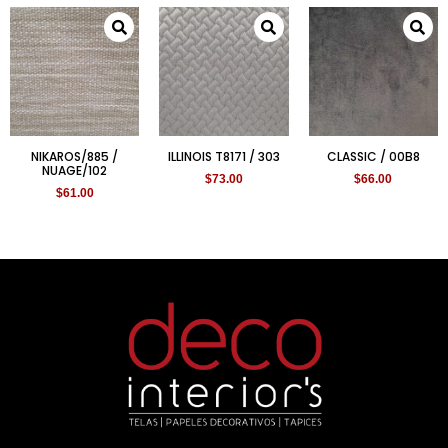
NIKAROS/885 /
ILLINOIS T8171 / 303
CLASSIC / 00B8
NUAGE/102
$
73.00
$
66.00
$
61.00