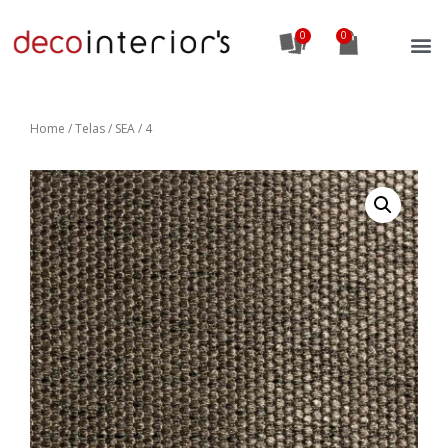
0
Home
/
Telas
/ SEA / 4