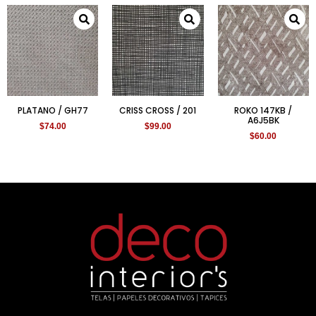
PLATANO / GH77
CRISS CROSS / 201
ROKO 147KB /
A6J5BK
$
74.00
$
99.00
$
60.00