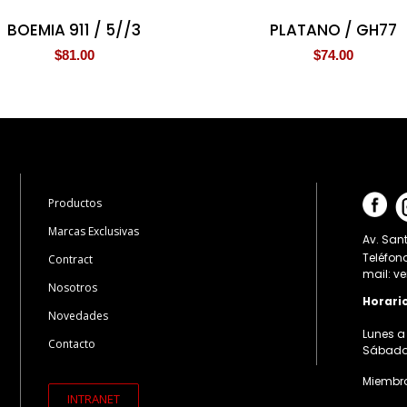
BOEMIA 911 / 5//3
PLATANO / GH77
$
81.00
$
74.00
Productos
Marcas Exclusivas
Av. Sant
Teléfon
Contract
mail: v
Nosotros
Horari
Novedades
Lunes a 
Contacto
Sábados:
Miembro
INTRANET