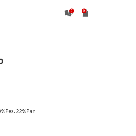
0
0
3%Pes, 22%Pan