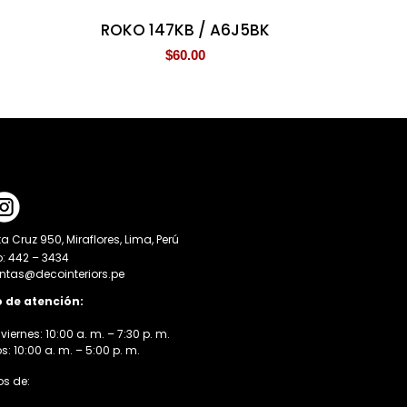
ROKO 147KB / A6J5BK
$
60.00
a Cruz 950, Miraflores, Lima, Perú
o: 442 – 3434
entas@decointeriors.pe
o de atención:
viernes: 10:00 a. m. – 7:30 p. m.
 10:00 a. m. – 5:00 p. m.
s de: