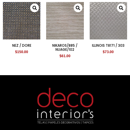
NEZ / DORE
NIKAROS/885 /
ILLINOIS T8171 / 303
NUAGE/102
$
150.00
$
73.00
$
61.00