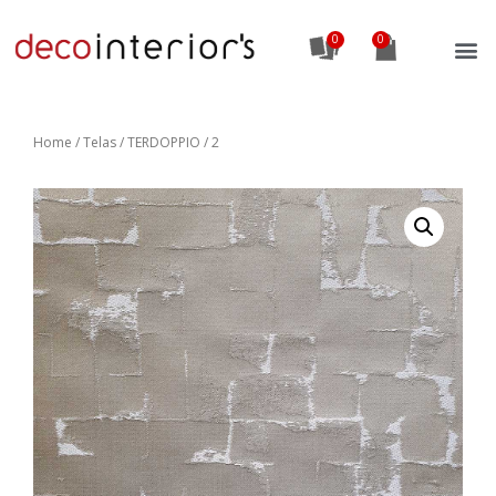
0
Home
/
Telas
/ TERDOPPIO / 2