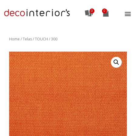
0
Home
/
Telas
/ TOUCH / 300