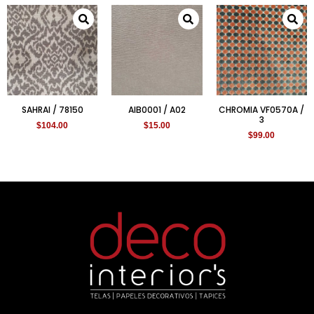
SAHRAI / 78150
AIB0001 / A02
CHROMIA VF0570A /
3
$
104.00
$
15.00
$
99.00