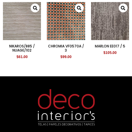
NIKAROS/885 /
CHROMIA VF0570A /
MARLON EE017 / 5
NUAGE/102
3
$
105.00
$
61.00
$
99.00