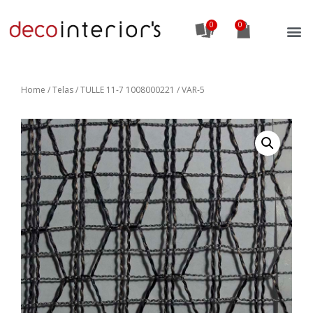
0
Home
/
Telas
/ TULLE 11-7 1008000221 / VAR-5