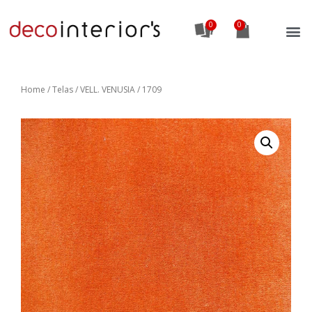
0
Home
/
Telas
/ VELL. VENUSIA / 1709