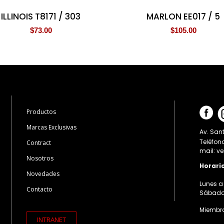
ILLINOIS T8171 / 303
MARLON EE017 / 5
$
73.00
$
105.00
Productos
Marcas Exclusivas
Av. Sant
Teléfon
Contract
mail: v
Nosotros
Horari
Novedades
Lunes a 
Contacto
Sábados:
Miembro
INTRANET