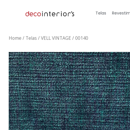
Telas
Revestim
Home
/
Telas
/ VELL VINTAGE / 00140