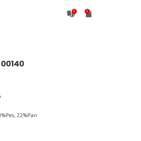
0
 00140
o
3%Pes, 22%Pan