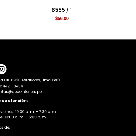
8555 / 1
$
56.00
a Cruz 950, Miraflores, Lima, Perú
o: 442 – 3434
entas@decointeriors.pe
o de atención:
viernes: 10:00 a. m. – 7:30 p. m.
 10:00 a. m. – 5:00 p. m.
s de: