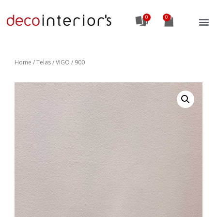
0
Home
/
Telas
/ VIGO / 900