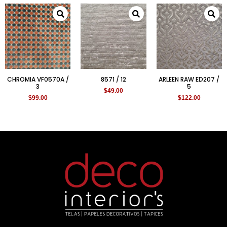
CHROMIA VF0570A /
8571 / 12
ARLEEN RAW ED207 /
3
5
$
49.00
$
99.00
$
122.00