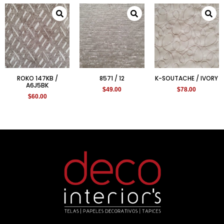
ROKO 147KB /
8571 / 12
K-SOUTACHE / IVORY
A6J5BK
$
49.00
$
78.00
$
60.00