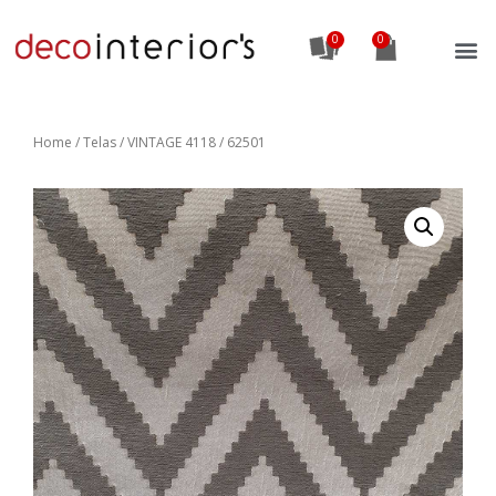
0
Home
/
Telas
/ VINTAGE 4118 / 62501