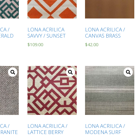
CA /
LONA ACRILICA
LONA ACRILICA /
ERALD
SAVVY / SUNSET
CANVAS BRASS
$
109.00
$
42.00
CA /
LONA ACRILICA /
LONA ACRILICA /
GRANITE
LATTICE BERRY
MODENA SURF