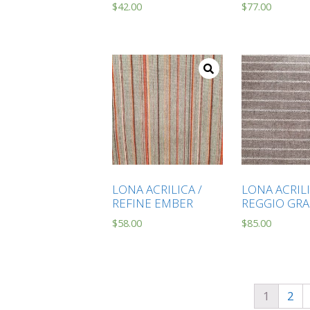
$
42.00
$
77.00
LONA ACRILICA /
LONA ACRILI
REFINE EMBER
REGGIO GRA
$
58.00
$
85.00
1
2