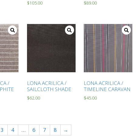
$
105.00
$
89.00
CA /
LONA ACRILICA /
LONA ACRILICA /
PHITE
SAILCLOTH SHADE
TIMELINE CARAVAN
$
62.00
$
45.00
3
4
…
6
7
8
→