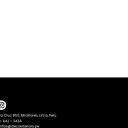
a Cruz 950, Miraflores, Lima, Perú
o: 442 – 3434
entas@decointeriors.pe