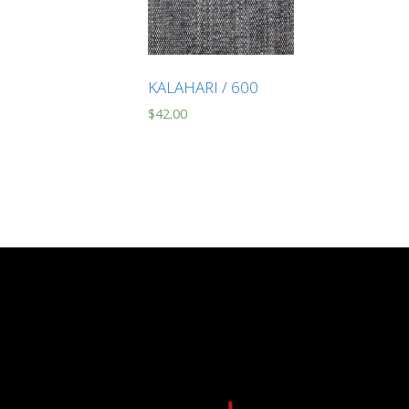
KALAHARI / 600
$
42.00