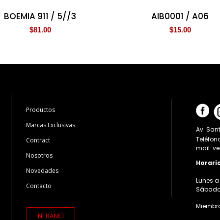
BOEMIA 911 / 5//3
AIB0001 / A06
$
81.00
$
15.00
Productos
Marcas Exclusivas
Av. Sant
Teléfon
Contract
mail: v
Nosotros
Horari
Novedades
Lunes a 
Contacto
Sábados:
Miembro
INTRANET