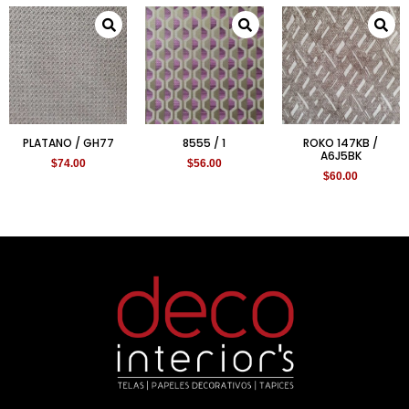
PLATANO / GH77
8555 / 1
ROKO 147KB /
A6J5BK
$
74.00
$
56.00
$
60.00