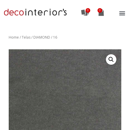
0
Home
/
Telas
/ DIAMOND / 16