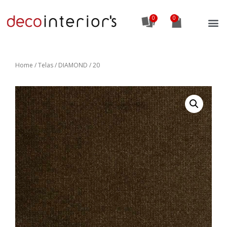
0
Home
/
Telas
/ DIAMOND / 20