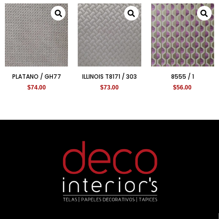
PLATANO / GH77
ILLINOIS T8171 / 303
8555 / 1
$
74.00
$
73.00
$
56.00