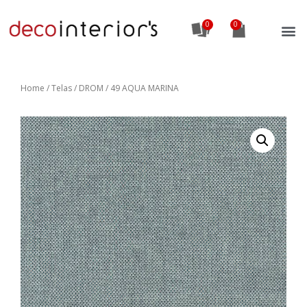
0
Home
/
Telas
/ DROM / 49 AQUA MARINA