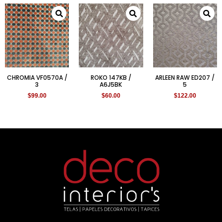
CHROMIA VF0570A /
ROKO 147KB /
ARLEEN RAW ED207 /
3
A6J5BK
5
$
99.00
$
60.00
$
122.00