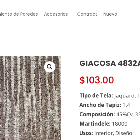
iento de Paredes
Accesorios
Contract
Nuevo
GIACOSA 4832A 
$
103.00
Tipo de Tela:
Jaquard, 
Ancho de Tapiz:
1.4
Composición:
45%Cv, 3
Martindele:
18000
Usos:
Interior, Diseño