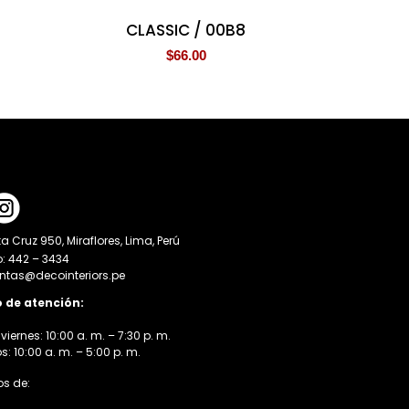
CLASSIC / 00B8
$
66.00
a Cruz 950, Miraflores, Lima, Perú
o: 442 – 3434
entas@decointeriors.pe
o de atención:
viernes: 10:00 a. m. – 7:30 p. m.
 10:00 a. m. – 5:00 p. m.
s de: