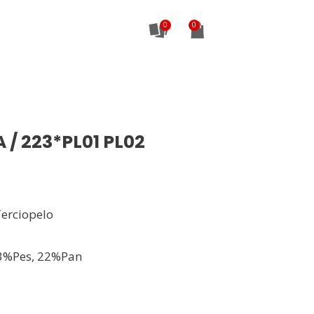
0
/ 223*PL01 PL02
Terciopelo
3%Pes, 22%Pan