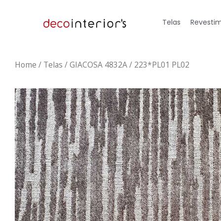
Telas
Revestim
Home
/
Telas
/ GIACOSA 4832A / 223*PL01 PL02