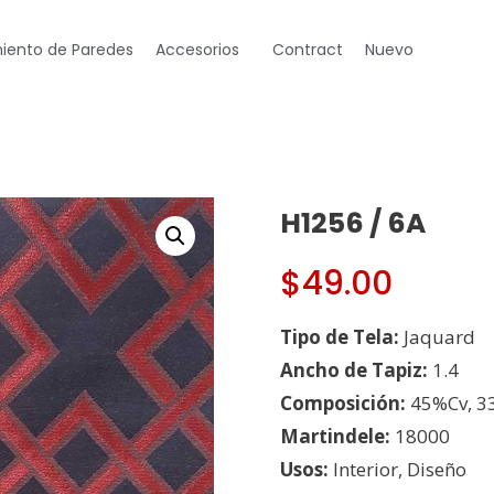
iento de Paredes
Accesorios
Contract
Nuevo
H1256 / 6A
$
49.00
Tipo de Tela:
Jaquard
Ancho de Tapiz:
1.4
Composición:
45%Cv, 3
Martindele:
18000
Usos:
Interior, Diseño