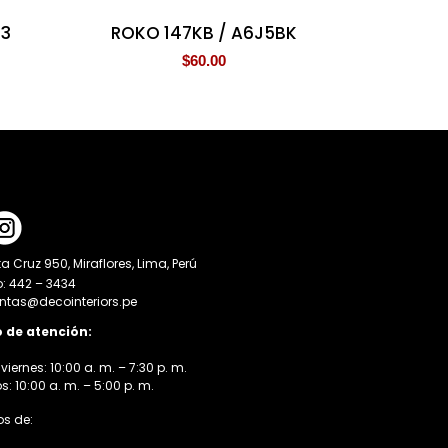
 3
ROKO 147KB / A6J5BK
$
60.00
a Cruz 950, Miraflores, Lima, Perú
o: 442 – 3434
entas@decointeriors.pe
o de atención:
viernes: 10:00 a. m. – 7:30 p. m.
 10:00 a. m. – 5:00 p. m.
s de: