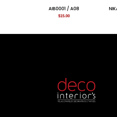
AIB0001 / A08
NIK
$
15.00