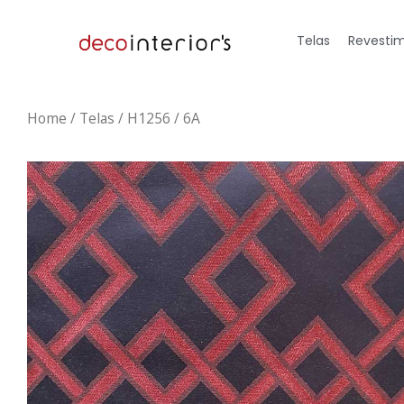
Telas
Revestim
Home
/
Telas
/ H1256 / 6A