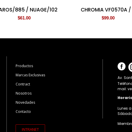
AROS/885 / NUAGE/102
CHROMIA VF0570A /
$
61.00
$
99.00
Productos
Marcas Exclusivas
Av. Sant
Teléfon
Contract
mail: v
Nosotros
Horari
Novedades
Lunes a 
Contacto
Sábados:
Miembro
INTRANET