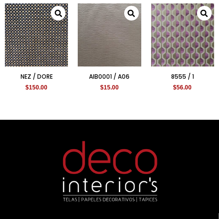
NEZ / DORE
AIB0001 / A06
8555 / 1
$
150.00
$
15.00
$
56.00