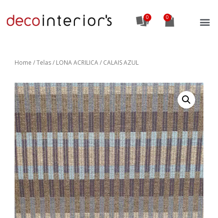
0
Home
/
Telas
/ LONA ACRILICA / CALAIS AZUL