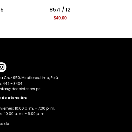
 5
8571 / 12
$
49.00
a Cruz 950, Miraflores, Lima, Perú
o: 442 – 3434
entas@decointeriors.pe
o de atención:
viernes: 10:00 a. m. – 7:30 p. m.
 10:00 a. m. – 5:00 p. m.
s de: