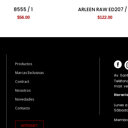
8555 / 1
ARLEEN RAW ED207 /
$
56.00
$
122.00
Productos
Marcas Exclusivas
Av. Sant
Teléfon
Contract
mail: v
Nosotros
Horari
Novedades
Lunes a 
Contacto
Sábados:
Miembro
INTRANET