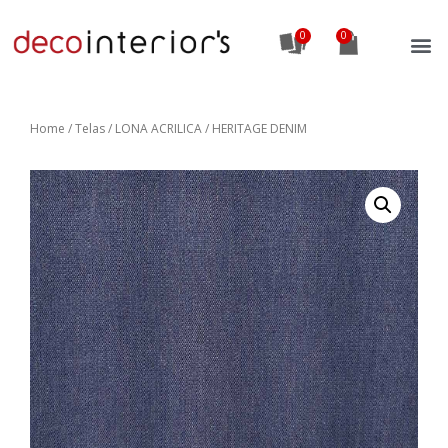
0
Home
/
Telas
/ LONA ACRILICA / HERITAGE DENIM