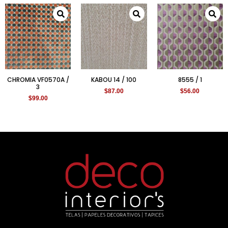
CHROMIA VF0570A /
KABOU 14 / 100
8555 / 1
3
$
87.00
$
56.00
$
99.00