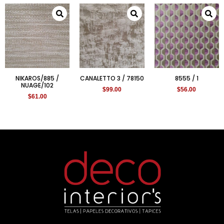
NIKAROS/885 /
CANALETTO 3 / 78150
8555 / 1
NUAGE/102
$
99.00
$
56.00
$
61.00