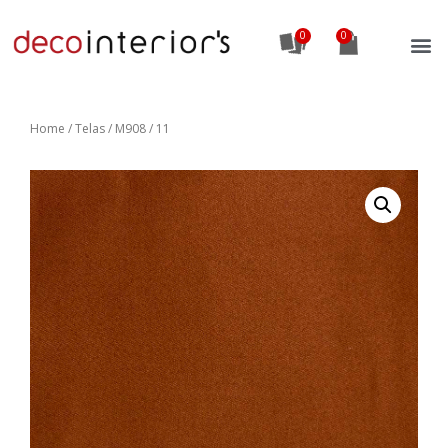
0
Home
/
Telas
/ M908 / 11