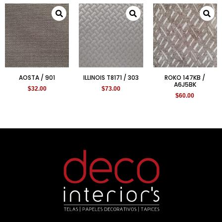
AOSTA / 901
ILLINOIS T8171 / 303
ROKO 147KB /
A6J5BK
$
32.00
$
73.00
$
60.00