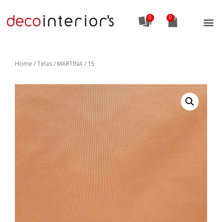
0
Home
/
Telas
/ MARTINA / 15