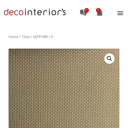
0
Home
/
Telas
/ SAPPHIRE / 6