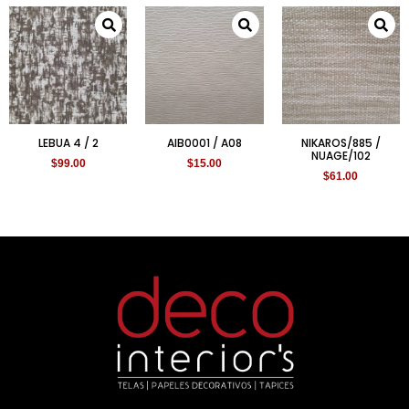
LEBUA 4 / 2
AIB0001 / A08
NIKAROS/885 /
NUAGE/102
$
99.00
$
15.00
$
61.00