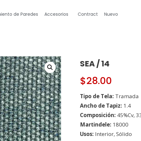
iento de Paredes
Accesorios
Contract
Nuevo
SEA / 14
$
28.00
Tipo de Tela:
Tramada
Ancho de Tapiz:
1.4
Composición:
45%Cv, 3
Martindele:
18000
Usos:
Interior, Sólido