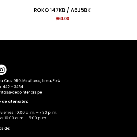
ROKO 147KB / A6J5BK
$
60.00
a Cruz 950, Miraflores, Lima, Perú
o: 442 – 3434
entas@decointeriors.pe
o de atención:
viernes: 10:00 a. m. – 7:30 p. m.
 10:00 a. m. – 5:00 p. m.
s de: