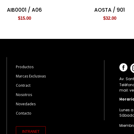
AIB0001 / A06
AOSTA / 901
$
15.00
$
32.00
Productos
Marcas Exclusivas
Av. Sant
Teléfon
Contract
mail: v
Nosotros
Horari
Novedades
Lunes a 
Contacto
Sábados:
Miembro
INTRANET