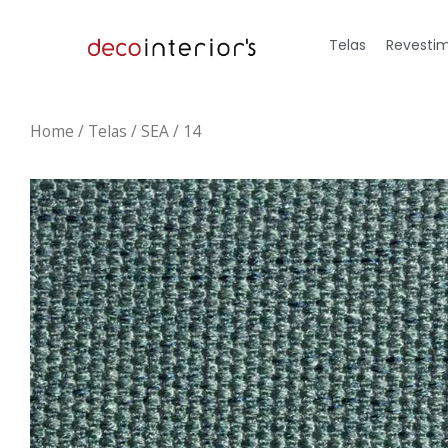
Telas
Revestim
Home
/
Telas
/ SEA / 14