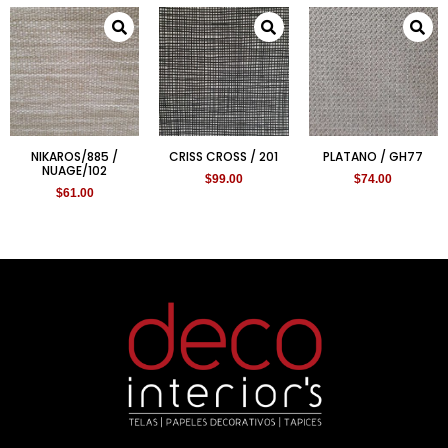
NIKAROS/885 /
CRISS CROSS / 201
PLATANO / GH77
NUAGE/102
$
99.00
$
74.00
$
61.00