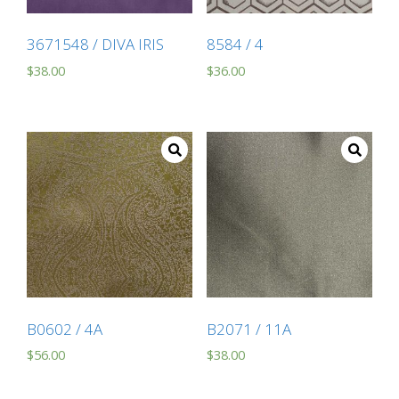
3671548 / DIVA IRIS
8584 / 4
$
38.00
$
36.00
B0602 / 4A
B2071 / 11A
$
56.00
$
38.00