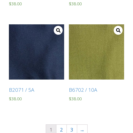
$
38.00
$
38.00
B2071 / 5A
B6702 / 10A
$
38.00
$
38.00
1
2
3
→