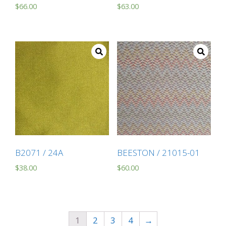
$
66.00
$
63.00
B2071 / 24A
BEESTON / 21015-01
$
38.00
$
60.00
1
2
3
4
→