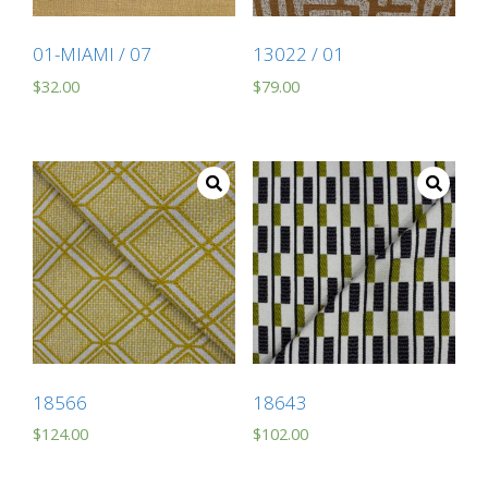
01-MIAMI / 07
13022 / 01
$
32.00
$
79.00
18566
18643
$
124.00
$
102.00