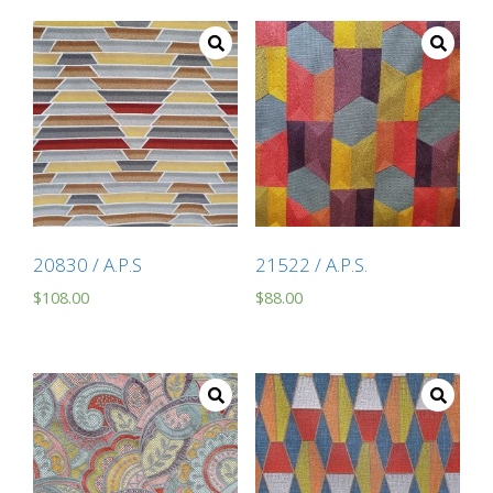
20830 / A.P.S
21522 / A.P.S.
$
108.00
$
88.00