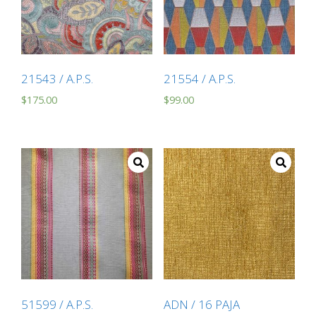
21543 / A.P.S.
21554 / A.P.S.
$
175.00
$
99.00
51599 / A.P.S.
ADN / 16 PAJA