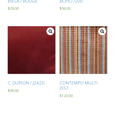
BIELA / ROUGE
BOHO /200
$
29.00
$
56.00
C. DUPION / J242D
CONTEMPO MULTI
J557
$
49.00
$
120.00