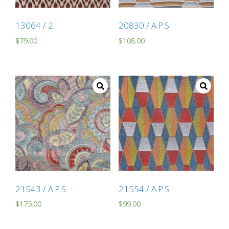
13064 / 2
20830 / A.P.S
$
79.00
$
108.00
21543 / A.P.S.
21554 / A.P.S.
$
175.00
$
99.00