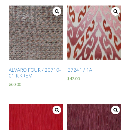
ALVARO FOUR / 20710-
B7241 / 1A
01 K.KREM
$
42.00
$
60.00