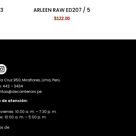
 3
ARLEEN RAW ED207 / 5
$
122.00
a Cruz 950, Miraflores, Lima, Perú
o: 442 – 3434
entas@decointeriors.pe
o de atención:
viernes: 10:00 a. m. – 7:30 p. m.
 10:00 a. m. – 5:00 p. m.
s de: