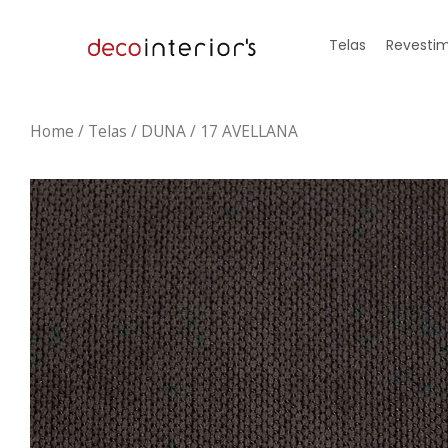
Telas
Revestim
Home
/
Telas
/ DUNA / 17 AVELLANA