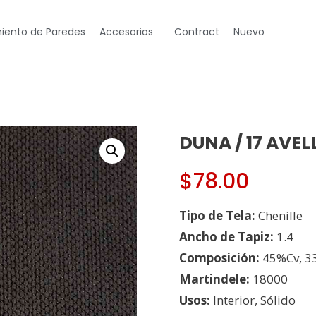
iento de Paredes
Accesorios
Contract
Nuevo
DUNA / 17 AVE
$
78.00
Tipo de Tela:
Chenille
Ancho de Tapiz:
1.4
Composición:
45%Cv, 3
Martindele:
18000
Usos:
Interior, Sólido