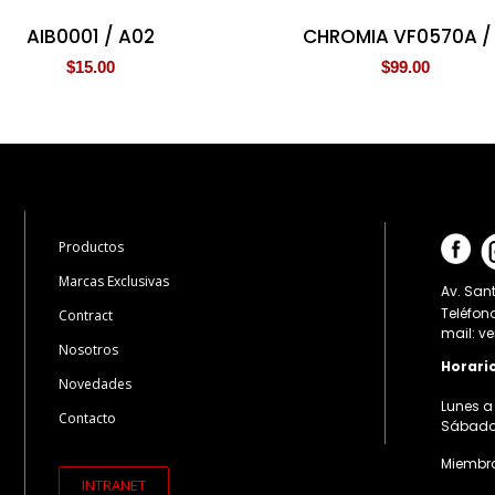
AIB0001 / A02
CHROMIA VF0570A /
$
15.00
$
99.00
Productos
Marcas Exclusivas
Av. Sant
Teléfon
Contract
mail: v
Nosotros
Horari
Novedades
Lunes a 
Contacto
Sábados:
Miembro
INTRANET