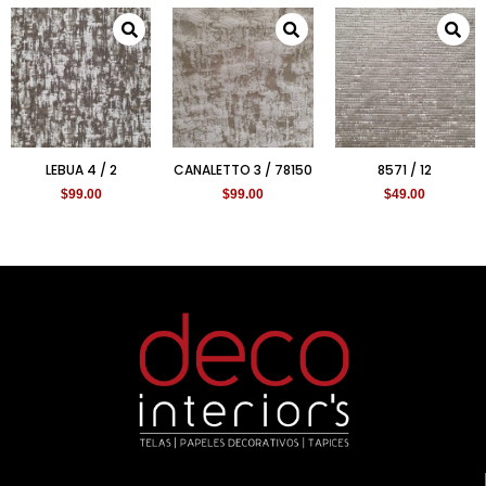
LEBUA 4 / 2
CANALETTO 3 / 78150
8571 / 12
$
99.00
$
99.00
$
49.00