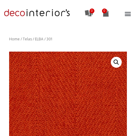
0
Home
/
Telas
/ ELBA / 301