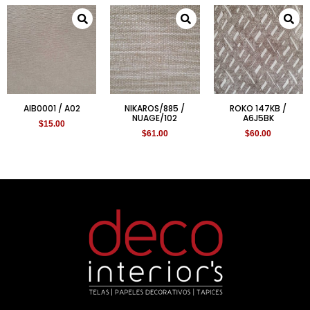
AIB0001 / A02
NIKAROS/885 /
ROKO 147KB /
NUAGE/102
A6J5BK
$
15.00
$
61.00
$
60.00