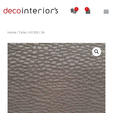
0
Home
/
Telas
/ H1303 / 3A