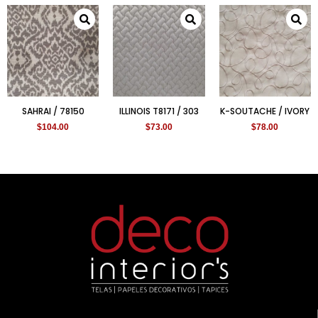
SAHRAI / 78150
ILLINOIS T8171 / 303
K-SOUTACHE / IVORY
$
104.00
$
73.00
$
78.00