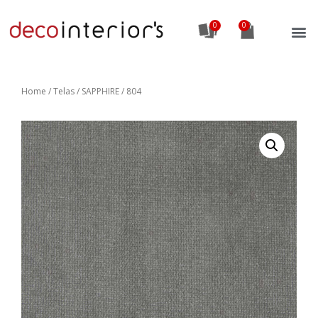
0
Home
/
Telas
/ SAPPHIRE / 804