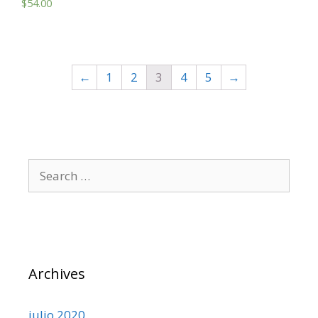
$
54.00
←
1
2
3
4
5
→
Archives
julio 2020