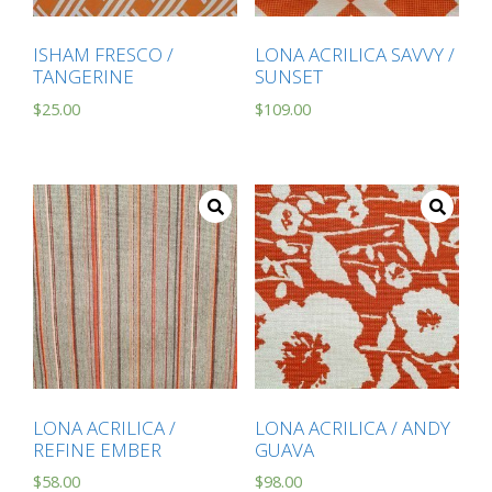
ISHAM FRESCO /
LONA ACRILICA SAVVY /
TANGERINE
SUNSET
$
25.00
$
109.00
LONA ACRILICA /
LONA ACRILICA / ANDY
REFINE EMBER
GUAVA
$
58.00
$
98.00