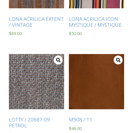
LONA ACRILICA EXTENT
LONA ACRILICA ICON
/ VINTAGE
MYSTIQUE / MYSTIQUE
$
89.00
$
50.00
LOTTY / 20687-09
M908 / 11
PETROL
$
46.00