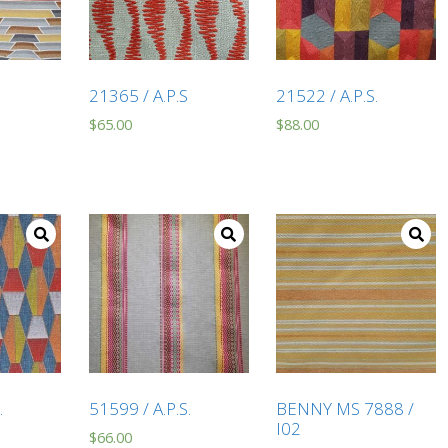
S
21365 / A.P.S
21522 / A.P.S.
$
65.00
$
88.00
.
51599 / A.P.S.
BENNY MS 7888 /
I02
$
66.00