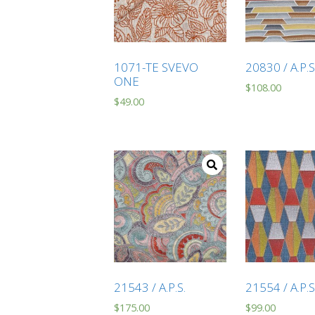
1071-TE SVEVO
20830 / A.P.
ONE
$
108.00
$
49.00
21543 / A.P.S.
21554 / A.P.S
$
175.00
$
99.00