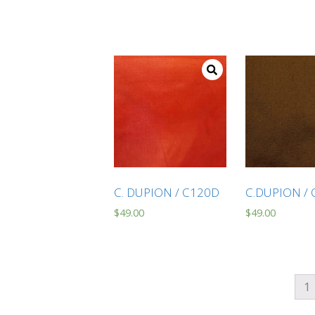
C. DUPION / C120D
C.DUPION /
$
49.00
$
49.00
1