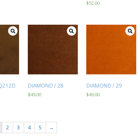
$
52.00
 Q212D
DIAMOND / 28
DIAMOND / 29
$
49.00
$
49.00
2
3
4
5
→