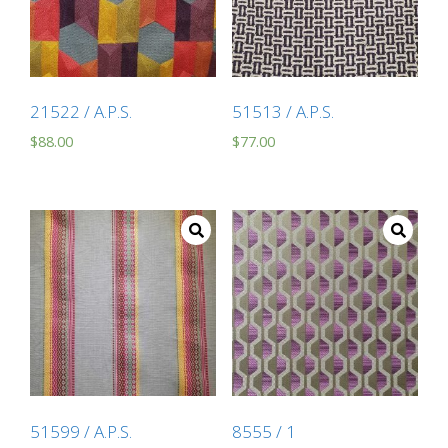
21522 / A.P.S.
51513 / A.P.S.
$
88.00
$
77.00
51599 / A.P.S.
8555 / 1