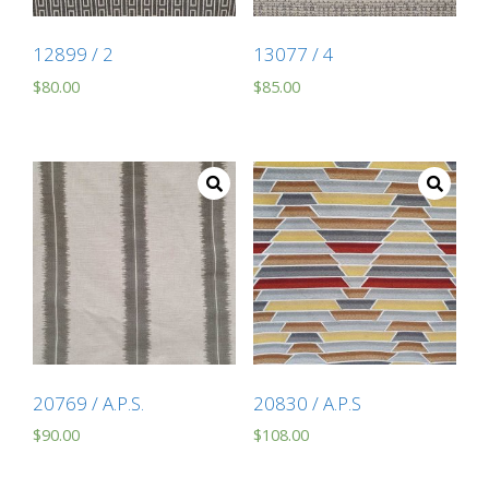
12899 / 2
13077 / 4
$
80.00
$
85.00
20769 / A.P.S.
20830 / A.P.S
$
90.00
$
108.00